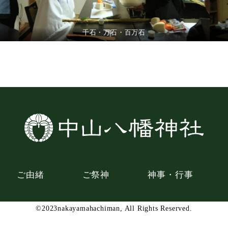
千石・万石・百万石
ご由緒
ご祭神
神事・行事
©2023nakayamahachiman, All Rights Reserved.