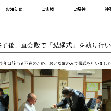
お知らせ
ご由緒
ご祭神
神
祭」終了後、直会殿で「結縁式」を執り行
今年は該当者不在のため、おとな衆のみで儀式を行いまし